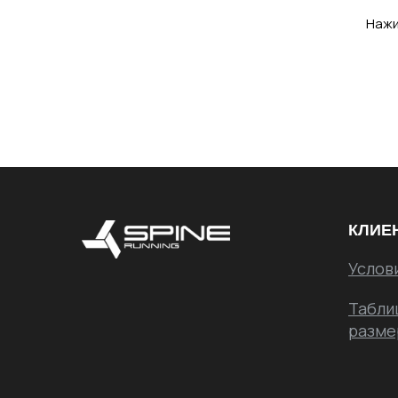
Нажи
КЛИЕ
Услов
Табли
разме