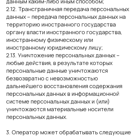
данным каким-либо иным способом;
2.12. Трансграничная передача персональных
данных – передача персональных данных на
территорию иностранного государства
органу власти иностранного государства,
иностранному физическому или
иностранному юридическому лицу;
2.13. Уничтожение персональных данных –
любые действия, в результате которых
персональные данные уничтожаются
безвозвратно с невозможностью
дальнейшего восстановления содержания
персональных данных в информационной
системе персональных данных и (или)
уничтожаются материальные носители
персональных данных.
3. Оператор может обрабатывать следующие