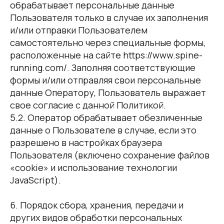
обрабатывает персональные данные
Пользователя только в случае их заполнения
и/или отправки Пользователем
самостоятельно через специальные формы,
расположенные на сайте https://www.spine-
running.com/. Заполняя соответствующие
формы и/или отправляя свои персональные
данные Оператору, Пользователь выражает
свое согласие с данной Политикой.
5.2. Оператор обрабатывает обезличенные
данные о Пользователе в случае, если это
разрешено в настройках браузера
Пользователя (включено сохранение файлов
«cookie» и использование технологии
JavaScript).
6. Порядок сбора, хранения, передачи и
других видов обработки персональных