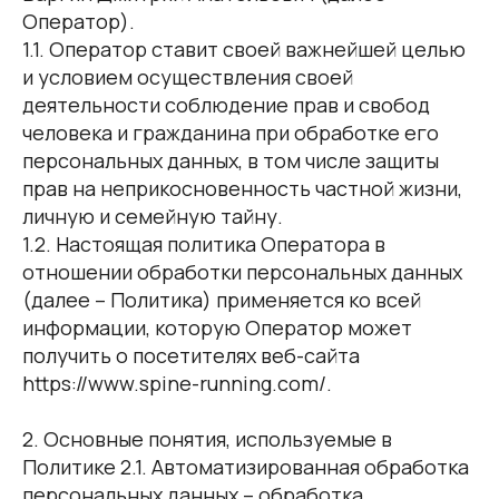
Оператор).
1.1. Оператор ставит своей важнейшей целью
и условием осуществления своей
деятельности соблюдение прав и свобод
человека и гражданина при обработке его
персональных данных, в том числе защиты
прав на неприкосновенность частной жизни,
личную и семейную тайну.
1.2. Настоящая политика Оператора в
отношении обработки персональных данных
(далее – Политика) применяется ко всей
информации, которую Оператор может
получить о посетителях веб-сайта
https://www.spine-running.com/.
2. Основные понятия, используемые в
Политике 2.1. Автоматизированная обработка
персональных данных – обработка