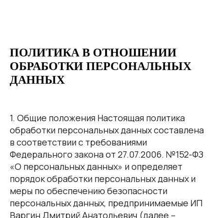
ПОЛИТИКА В ОТНОШЕНИИ
ОБРАБОТКИ ПЕРСОНАЛЬНЫХ
ДАННЫХ
1. Общие положения Настоящая политика
обработки персональных данных составлена
в соответствии с требованиями
Федерального закона от 27.07.2006. №152-ФЗ
«О персональных данных» и определяет
порядок обработки персональных данных и
меры по обеспечению безопасности
персональных данных, предпринимаемые ИП
Варгин Дмитрий Анатольевич (далее –