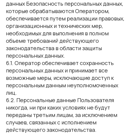
данных Безопасность персональных данных,
которые обрабатываются Оператором,
обеспечивается путем реализации правовых,
организационных и технических мер,
необходимых для выполнения в полном
объеме требований действующего
законодательства в области защиты
КЛИЕНТАМ
персональных данных.
6.1. Оператор обеспечивает сохранность
Условия возврата и обмена
персональных данных и принимает все
Таблица соответствия размеров
возможные меры, исключающие доступ к
персональным данным неуполномоченных
лиц.
ИНФОРМАЦИЯ
6.2. Персональные данные Пользователя
Договор-оферта
никогда, ни при каких условиях не будут
переданы третьим лицам, за исключением
Информация о платежах
случаев, связанных с исполнением
Реквизиты
действующего законодательства.