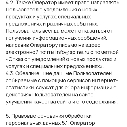
4.2. Также Оператор имеет право направлять
Пользователю уведомления о новых
продуктах и услугах, специальных
предложениях и различных событиях.
Пользователь всегда может отказаться от
получения информационных сообщений,
направив Оператору письмо на адрес
электронной почты info@spine.ru с пометкой
«Отказ от уведомлений о новых продуктах и
услугах и специальных предложениях».
4.3. Обезличенные данные Пользователей,
собираемые с помощью сервисов интернет-
статистики, служат для сбора информации о
действиях Пользователей на сайте,
улучшения качества сайта и его содержания.
5. Правовые основания обработки
персональных данных 5.1. Оператор