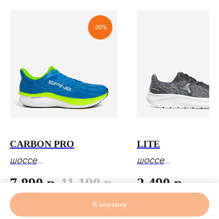
-30%
CARBON PRO
LITE
шоссе
шоссе
36 EU - 48 EU
36 EU - 50 EU
7 890
р.
11 190
р.
2 490
р.
В корзину