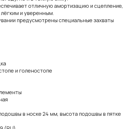
еспечивает отличную амортизацию и сцепление,
 лёгким и уверенным.
бувании предусмотрены специальные захваты
дка
стопе и голеностопе
лементы
ная
 подошвы в носке 24 мм, высота подошвы в пятке
9 (RU)