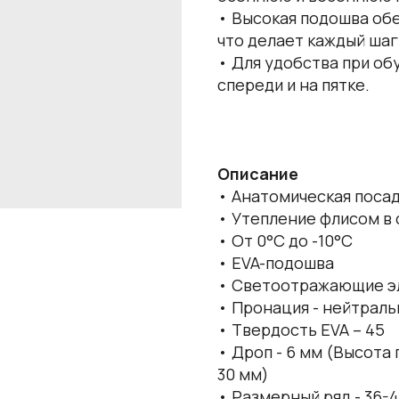
• Высокая подошва об
что делает каждый шаг
• Для удобства при о
спереди и на пятке.
Описание
• Анатомическая поса
• Утепление флисом в 
• От 0°C до -10°C
• EVA-подошва
• Светоотражающие э
• Пронация - нейтраль
• Твердость EVA – 45
• Дроп - 6 мм (Высота
30 мм)
• Размерный ряд - 36-4