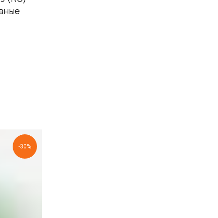
евные
-30%