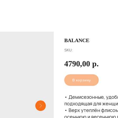
BALANCE
SKU:
4790,00
р.
В корзину
• Демисезонные, удобн
подходящая для женщи
• Верх утеплён флисом
осеннюю и весеннюю по