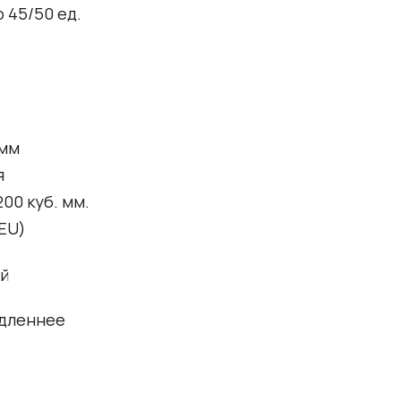
 45/50 ед.
 мм
я
00 куб. мм.
ЕU)
й
едленнее