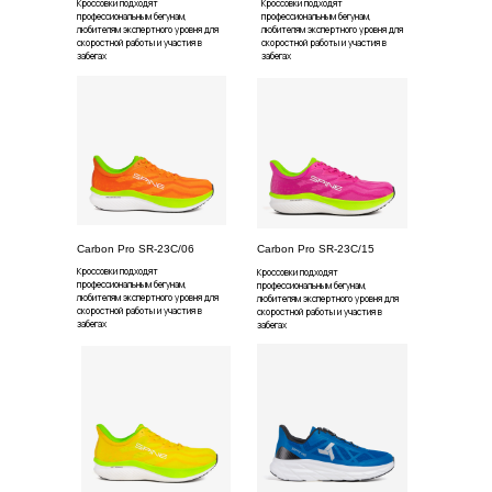
Кроссовки подходят
Кроссовки подходят
профессиональным бегунам,
профессиональным бегунам,
любителям экспертного уровня для
любителям экспертного уровня для
скоростной работы и участия в
скоростной работы и участия в
забегах
забегах
Carbon Pro SR-23С/06
Carbon Pro SR-23С/15
Кроссовки подходят
Кроссовки подходят
профессиональным бегунам,
профессиональным бегунам,
любителям экспертного уровня для
любителям экспертного уровня для
скоростной работы и участия в
скоростной работы и участия в
забегах
забегах