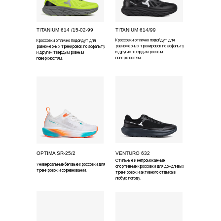
TITANIUM 614 /15-02-99
TITANIUM 614/99
Кроссовки отлично подойдут для
Кроссовки отлично подойдут для
равномерных тренировок по асфальту
равномерных тренировок по асфальту
и другим твердым ровным
и другим твердым ровным
поверхностям.
поверхностям.
OPTIMA SR-25/2
VENTURO 632
Cтильные и непромокаемые
Универсальные беговые кроссовки для
спортивные кроссовки для дождливых
тренировок и соревнований.
тренировок и активного отдыха в
любую погоду.