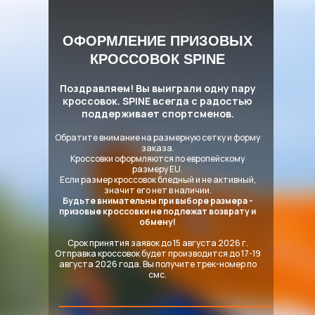
ОФОРМЛЕНИЕ ПРИЗОВЫХ
КРОССОВОК SPINE
Поздравляем! Вы выиграли одну пару
кроссовок. SPINE всегда с радостью
поддерживает спортсменов.
Обратите внимание на размерную сетку и форму
заказа.
Кроссовки оформляются по европейскому
размеру EU.
Если размер кроссовок бледный и не активный,
значит его нет в наличии.
Будьте внимательны при выборе размера -
призовые кроссовки не подлежат возврату и
обмену!
Срок принятия заявок до 15 августа 2026 г.
Отправка кроссовок будет производится до 17-19
августа 2026 года. Вы получите трек-номер по
смс.