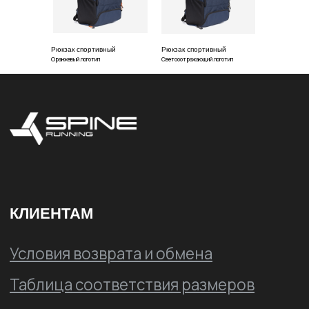
Политика
конфиденциальности
Рюкзак спортивный
Рюкзак спортивный
Оранжевый логотип
Светооотражающий логотип