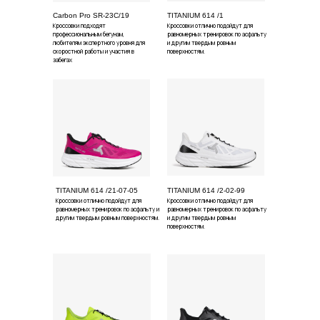
Carbon Pro SR-23С/19
TITANIUM 614 /1
Кроссовки подходят
Кроссовки отлично подойдут для
профессиональным бегунам,
равномерных тренировок по асфальту
любителям экспертного уровня для
и другим твердым ровным
скоростной работы и участия в
поверхностям.
забегах
TITANIUM 614 /21-07-05
TITANIUM 614 /2-02-99
Кроссовки отлично подойдут для
Кроссовки отлично подойдут для
равномерных тренировок по асфальту и
равномерных тренировок по асфальту
другим твердым ровным поверхностям.
и другим твердым ровным
поверхностям.