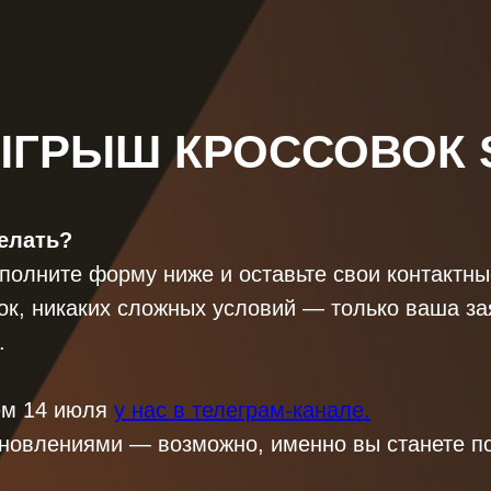
ГРЫШ КРОССОВОК 
елать?
аполните форму ниже и оставьте свои контактн
ок, никаких сложных условий — только ваша за
.
ём 14 июля
у нас в телеграм-канале
.
бновлениями — возможно, именно вы станете п