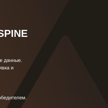
SPINE
ые данные.
явка и
обедителем.