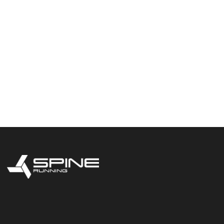
КЛИЕНТАМ
Условия возврата и обмена
Таблица соответствия размеров
ИНФОРМАЦИЯ
Договор-оферта
Информация о платежах
Реквизиты
E-mail
RUNNING@SPINE.RU