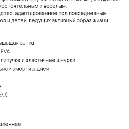
мостоятельным и веселым.
дство, адаптированное под повседневные
в и детей, ведущих активный образ жизни.
дышащая сетка
 EVA.
липучке и эластичные шнурки
льной амортизацией
я
ЕU)
едленнее