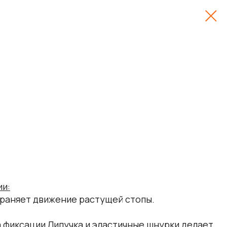
ии:
храняет движение растущей стопы.
 фиксации Липучка и эластичные шнурки делает