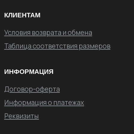
Реквизиты
E-mail
RUNNING@SPINE.RU
Для звонков по России
+7 800 222 64 00
+7 4852 679-093
Для международных звонков
+7 920 129 30 70
По вопросам оптовых продаж
+7 4852 679-093